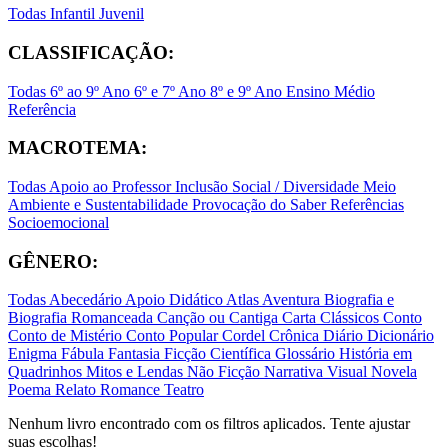
Todas
Infantil
Juvenil
CLASSIFICAÇÃO:
Todas
6º ao 9º Ano
6º e 7º Ano
8º e 9º Ano
Ensino Médio
Referência
MACROTEMA:
Todas
Apoio ao Professor
Inclusão Social / Diversidade
Meio
Ambiente e Sustentabilidade
Provocação do Saber
Referências
Socioemocional
GÊNERO:
Todas
Abecedário
Apoio Didático
Atlas
Aventura
Biografia e
Biografia Romanceada
Canção ou Cantiga
Carta
Clássicos
Conto
Conto de Mistério
Conto Popular
Cordel
Crônica
Diário
Dicionário
Enigma
Fábula
Fantasia
Ficção Científica
Glossário
História em
Quadrinhos
Mitos e Lendas
Não Ficção
Narrativa Visual
Novela
Poema
Relato
Romance
Teatro
Nenhum livro encontrado com os filtros aplicados. Tente ajustar
suas escolhas!