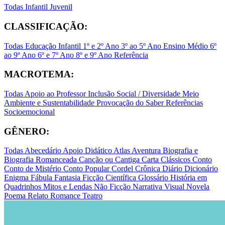
Todas
Infantil
Juvenil
CLASSIFICAÇÃO:
Todas
Educação Infantil
1º e 2º Ano
3º ao 5º Ano
Ensino Médio
6º
ao 9º Ano
6º e 7º Ano
8º e 9º Ano
Referência
MACROTEMA:
Todas
Apoio ao Professor
Inclusão Social / Diversidade
Meio
Ambiente e Sustentabilidade
Provocação do Saber
Referências
Socioemocional
GÊNERO:
Todas
Abecedário
Apoio Didático
Atlas
Aventura
Biografia e
Biografia Romanceada
Canção ou Cantiga
Carta
Clássicos
Conto
Conto de Mistério
Conto Popular
Cordel
Crônica
Diário
Dicionário
Enigma
Fábula
Fantasia
Ficção Científica
Glossário
História em
Quadrinhos
Mitos e Lendas
Não Ficção
Narrativa Visual
Novela
Poema
Relato
Romance
Teatro