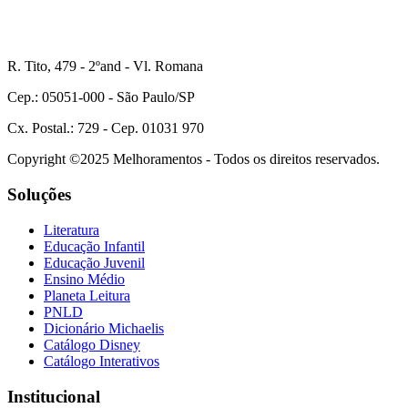
R. Tito, 479 - 2ºand - Vl. Romana
Cep.: 05051-000 - São Paulo/SP
Cx. Postal.: 729 - Cep. 01031 970
Copyright ©2025 Melhoramentos - Todos os direitos reservados.
Soluções
Literatura
Educação Infantil
Educação Juvenil
Ensino Médio
Planeta Leitura
PNLD
Dicionário Michaelis
Catálogo Disney
Catálogo Interativos
Institucional