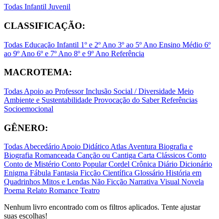
Todas
Infantil
Juvenil
CLASSIFICAÇÃO:
Todas
Educação Infantil
1º e 2º Ano
3º ao 5º Ano
Ensino Médio
6º
ao 9º Ano
6º e 7º Ano
8º e 9º Ano
Referência
MACROTEMA:
Todas
Apoio ao Professor
Inclusão Social / Diversidade
Meio
Ambiente e Sustentabilidade
Provocação do Saber
Referências
Socioemocional
GÊNERO:
Todas
Abecedário
Apoio Didático
Atlas
Aventura
Biografia e
Biografia Romanceada
Canção ou Cantiga
Carta
Clássicos
Conto
Conto de Mistério
Conto Popular
Cordel
Crônica
Diário
Dicionário
Enigma
Fábula
Fantasia
Ficção Científica
Glossário
História em
Quadrinhos
Mitos e Lendas
Não Ficção
Narrativa Visual
Novela
Poema
Relato
Romance
Teatro
Nenhum livro encontrado com os filtros aplicados. Tente ajustar
suas escolhas!