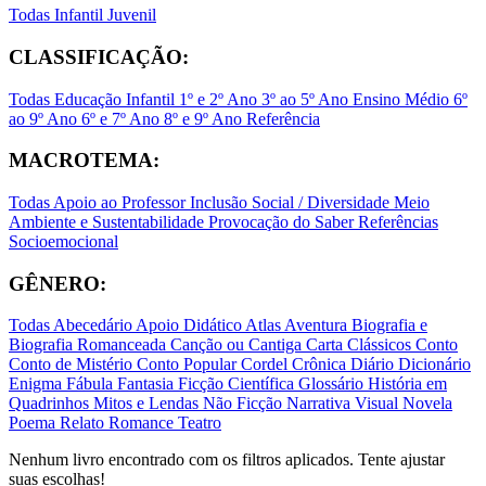
Todas
Infantil
Juvenil
CLASSIFICAÇÃO:
Todas
Educação Infantil
1º e 2º Ano
3º ao 5º Ano
Ensino Médio
6º
ao 9º Ano
6º e 7º Ano
8º e 9º Ano
Referência
MACROTEMA:
Todas
Apoio ao Professor
Inclusão Social / Diversidade
Meio
Ambiente e Sustentabilidade
Provocação do Saber
Referências
Socioemocional
GÊNERO:
Todas
Abecedário
Apoio Didático
Atlas
Aventura
Biografia e
Biografia Romanceada
Canção ou Cantiga
Carta
Clássicos
Conto
Conto de Mistério
Conto Popular
Cordel
Crônica
Diário
Dicionário
Enigma
Fábula
Fantasia
Ficção Científica
Glossário
História em
Quadrinhos
Mitos e Lendas
Não Ficção
Narrativa Visual
Novela
Poema
Relato
Romance
Teatro
Nenhum livro encontrado com os filtros aplicados. Tente ajustar
suas escolhas!