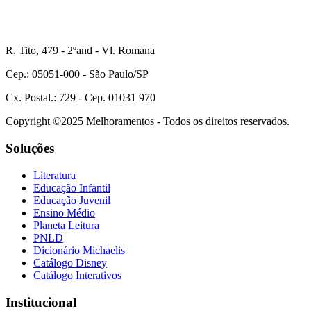
R. Tito, 479 - 2ºand - Vl. Romana
Cep.: 05051-000 - São Paulo/SP
Cx. Postal.: 729 - Cep. 01031 970
Copyright ©2025 Melhoramentos - Todos os direitos reservados.
Soluções
Literatura
Educação Infantil
Educação Juvenil
Ensino Médio
Planeta Leitura
PNLD
Dicionário Michaelis
Catálogo Disney
Catálogo Interativos
Institucional