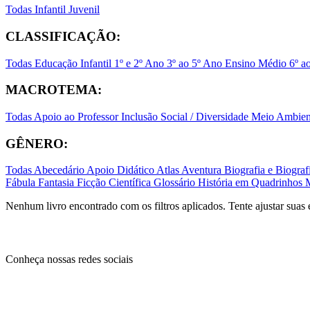
Todas
Infantil
Juvenil
CLASSIFICAÇÃO:
Todas
Educação Infantil
1º e 2º Ano
3º ao 5º Ano
Ensino Médio
6º a
MACROTEMA:
Todas
Apoio ao Professor
Inclusão Social / Diversidade
Meio Ambient
GÊNERO:
Todas
Abecedário
Apoio Didático
Atlas
Aventura
Biografia e Biogr
Fábula
Fantasia
Ficção Científica
Glossário
História em Quadrinhos
Nenhum livro encontrado com os filtros aplicados. Tente ajustar suas 
Conheça nossas redes sociais