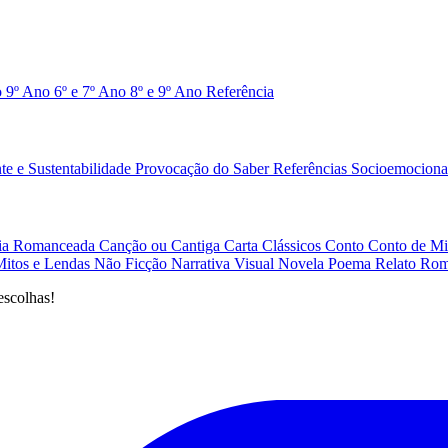
o 9º Ano
6º e 7º Ano
8º e 9º Ano
Referência
e e Sustentabilidade
Provocação do Saber
Referências
Socioemociona
afia Romanceada
Canção ou Cantiga
Carta
Clássicos
Conto
Conto de Mi
Mitos e Lendas
Não Ficção
Narrativa Visual
Novela
Poema
Relato
Rom
escolhas!