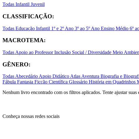
Todas
Infantil
Juvenil
CLASSIFICAÇÃO:
Todas
Educação Infantil
1º e 2º Ano
3º ao 5º Ano
Ensino Médio
6º a
MACROTEMA:
Todas
Apoio ao Professor
Inclusão Social / Diversidade
Meio Ambient
GÊNERO:
Todas
Abecedário
Apoio Didático
Atlas
Aventura
Biografia e Biogr
Fábula
Fantasia
Ficção Científica
Glossário
História em Quadrinhos
Nenhum livro encontrado com os filtros aplicados. Tente ajustar suas 
Conheça nossas redes sociais