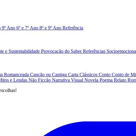
o 9º Ano
6º e 7º Ano
8º e 9º Ano
Referência
e e Sustentabilidade
Provocação do Saber
Referências
Socioemociona
afia Romanceada
Canção ou Cantiga
Carta
Clássicos
Conto
Conto de Mi
Mitos e Lendas
Não Ficção
Narrativa Visual
Novela
Poema
Relato
Rom
escolhas!