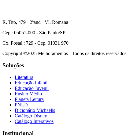
R. Tito, 479 - 2ºand - Vl. Romana
Cep.: 05051-000 - São Paulo/SP
Cx. Postal.: 729 - Cep. 01031 970
Copyright ©2025 Melhoramentos - Todos os direitos reservados.
Soluções
Literatura
Educação Infantil
Educação Juvenil
Ensino Médio
Planeta Leitura
PNLD
Dicionário Michaelis
Catálogo Disney
Catálogo Interativos
Institucional