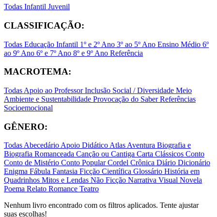
Todas
Infantil
Juvenil
CLASSIFICAÇÃO:
Todas
Educação Infantil
1º e 2º Ano
3º ao 5º Ano
Ensino Médio
6º
ao 9º Ano
6º e 7º Ano
8º e 9º Ano
Referência
MACROTEMA:
Todas
Apoio ao Professor
Inclusão Social / Diversidade
Meio
Ambiente e Sustentabilidade
Provocação do Saber
Referências
Socioemocional
GÊNERO:
Todas
Abecedário
Apoio Didático
Atlas
Aventura
Biografia e
Biografia Romanceada
Canção ou Cantiga
Carta
Clássicos
Conto
Conto de Mistério
Conto Popular
Cordel
Crônica
Diário
Dicionário
Enigma
Fábula
Fantasia
Ficção Científica
Glossário
História em
Quadrinhos
Mitos e Lendas
Não Ficção
Narrativa Visual
Novela
Poema
Relato
Romance
Teatro
Nenhum livro encontrado com os filtros aplicados. Tente ajustar
suas escolhas!