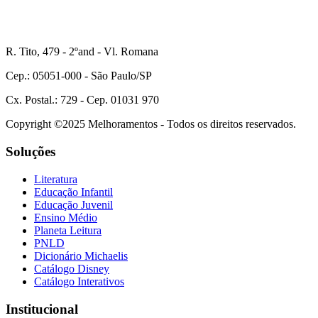
R. Tito, 479 - 2ºand - Vl. Romana
Cep.: 05051-000 - São Paulo/SP
Cx. Postal.: 729 - Cep. 01031 970
Copyright ©2025 Melhoramentos - Todos os direitos reservados.
Soluções
Literatura
Educação Infantil
Educação Juvenil
Ensino Médio
Planeta Leitura
PNLD
Dicionário Michaelis
Catálogo Disney
Catálogo Interativos
Institucional