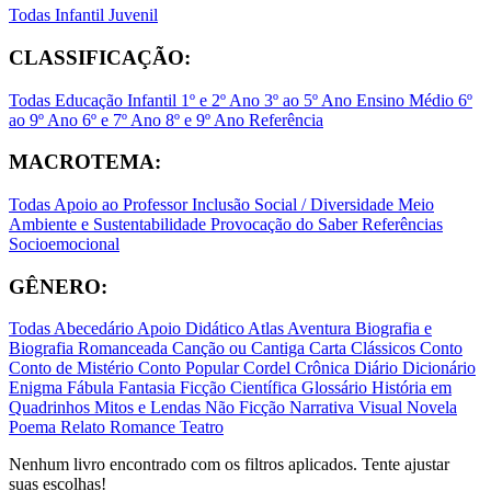
Todas
Infantil
Juvenil
CLASSIFICAÇÃO:
Todas
Educação Infantil
1º e 2º Ano
3º ao 5º Ano
Ensino Médio
6º
ao 9º Ano
6º e 7º Ano
8º e 9º Ano
Referência
MACROTEMA:
Todas
Apoio ao Professor
Inclusão Social / Diversidade
Meio
Ambiente e Sustentabilidade
Provocação do Saber
Referências
Socioemocional
GÊNERO:
Todas
Abecedário
Apoio Didático
Atlas
Aventura
Biografia e
Biografia Romanceada
Canção ou Cantiga
Carta
Clássicos
Conto
Conto de Mistério
Conto Popular
Cordel
Crônica
Diário
Dicionário
Enigma
Fábula
Fantasia
Ficção Científica
Glossário
História em
Quadrinhos
Mitos e Lendas
Não Ficção
Narrativa Visual
Novela
Poema
Relato
Romance
Teatro
Nenhum livro encontrado com os filtros aplicados. Tente ajustar
suas escolhas!