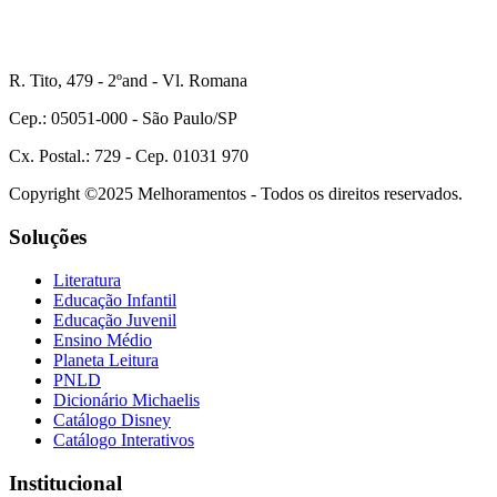
R. Tito, 479 - 2ºand - Vl. Romana
Cep.: 05051-000 - São Paulo/SP
Cx. Postal.: 729 - Cep. 01031 970
Copyright ©2025 Melhoramentos - Todos os direitos reservados.
Soluções
Literatura
Educação Infantil
Educação Juvenil
Ensino Médio
Planeta Leitura
PNLD
Dicionário Michaelis
Catálogo Disney
Catálogo Interativos
Institucional