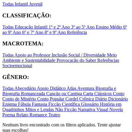
Todas
Infantil
Juvenil
CLASSIFICAÇÃO:
Todas
Educação Infantil
1º e 2º Ano
3º ao 5º Ano
Ensino Médio
6º
ao 9º Ano
6º e 7º Ano
8º e 9º Ano
Referência
MACROTEMA:
Todas
Apoio ao Professor
Inclusão Social / Diversidade
Meio
Ambiente e Sustentabilidade
Provocação do Saber
Referências
Socioemocional
GÊNERO:
Todas
Abecedário
Apoio Didático
Atlas
Aventura
Biografia e
Biografia Romanceada
Canção ou Cantiga
Carta
Clássicos
Conto
Conto de Mistério
Conto Popular
Cordel
Crônica
Diário
Dicionário
Enigma
Fábula
Fantasia
Ficção Científica
Glossário
História em
Quadrinhos
Mitos e Lendas
Não Ficção
Narrativa Visual
Novela
Poema
Relato
Romance
Teatro
Nenhum livro encontrado com os filtros aplicados. Tente ajustar
suas escolhas!