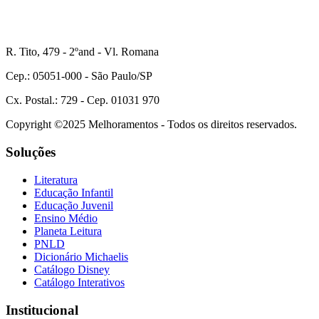
R. Tito, 479 - 2ºand - Vl. Romana
Cep.: 05051-000 - São Paulo/SP
Cx. Postal.: 729 - Cep. 01031 970
Copyright ©2025 Melhoramentos - Todos os direitos reservados.
Soluções
Literatura
Educação Infantil
Educação Juvenil
Ensino Médio
Planeta Leitura
PNLD
Dicionário Michaelis
Catálogo Disney
Catálogo Interativos
Institucional