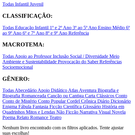
Todas
Infantil
Juvenil
CLASSIFICAÇÃO:
Todas
Educação Infantil
1º e 2º Ano
3º ao 5º Ano
Ensino Médio
6º
ao 9º Ano
6º e 7º Ano
8º e 9º Ano
Referência
MACROTEMA:
Todas
Apoio ao Professor
Inclusão Social / Diversidade
Meio
Ambiente e Sustentabilidade
Provocação do Saber
Referências
Socioemocional
GÊNERO:
Todas
Abecedário
Apoio Didático
Atlas
Aventura
Biografia e
Biografia Romanceada
Canção ou Cantiga
Carta
Clássicos
Conto
Conto de Mistério
Conto Popular
Cordel
Crônica
Diário
Dicionário
Enigma
Fábula
Fantasia
Ficção Científica
Glossário
História em
Quadrinhos
Mitos e Lendas
Não Ficção
Narrativa Visual
Novela
Poema
Relato
Romance
Teatro
Nenhum livro encontrado com os filtros aplicados. Tente ajustar
suas escolhas!