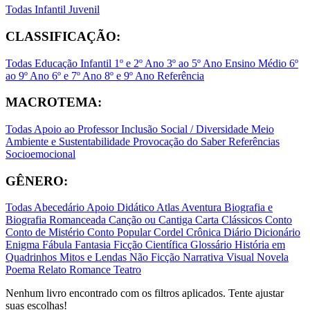
Todas
Infantil
Juvenil
CLASSIFICAÇÃO:
Todas
Educação Infantil
1º e 2º Ano
3º ao 5º Ano
Ensino Médio
6º
ao 9º Ano
6º e 7º Ano
8º e 9º Ano
Referência
MACROTEMA:
Todas
Apoio ao Professor
Inclusão Social / Diversidade
Meio
Ambiente e Sustentabilidade
Provocação do Saber
Referências
Socioemocional
GÊNERO:
Todas
Abecedário
Apoio Didático
Atlas
Aventura
Biografia e
Biografia Romanceada
Canção ou Cantiga
Carta
Clássicos
Conto
Conto de Mistério
Conto Popular
Cordel
Crônica
Diário
Dicionário
Enigma
Fábula
Fantasia
Ficção Científica
Glossário
História em
Quadrinhos
Mitos e Lendas
Não Ficção
Narrativa Visual
Novela
Poema
Relato
Romance
Teatro
Nenhum livro encontrado com os filtros aplicados. Tente ajustar
suas escolhas!