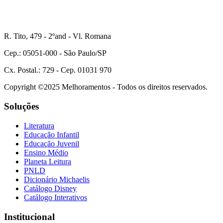
R. Tito, 479 - 2ºand - Vl. Romana
Cep.: 05051-000 - São Paulo/SP
Cx. Postal.: 729 - Cep. 01031 970
Copyright ©2025 Melhoramentos - Todos os direitos reservados.
Soluções
Literatura
Educação Infantil
Educação Juvenil
Ensino Médio
Planeta Leitura
PNLD
Dicionário Michaelis
Catálogo Disney
Catálogo Interativos
Institucional