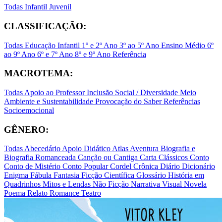
Todas
Infantil
Juvenil
CLASSIFICAÇÃO:
Todas
Educação Infantil
1º e 2º Ano
3º ao 5º Ano
Ensino Médio
6º
ao 9º Ano
6º e 7º Ano
8º e 9º Ano
Referência
MACROTEMA:
Todas
Apoio ao Professor
Inclusão Social / Diversidade
Meio
Ambiente e Sustentabilidade
Provocação do Saber
Referências
Socioemocional
GÊNERO:
Todas
Abecedário
Apoio Didático
Atlas
Aventura
Biografia e
Biografia Romanceada
Canção ou Cantiga
Carta
Clássicos
Conto
Conto de Mistério
Conto Popular
Cordel
Crônica
Diário
Dicionário
Enigma
Fábula
Fantasia
Ficção Científica
Glossário
História em
Quadrinhos
Mitos e Lendas
Não Ficção
Narrativa Visual
Novela
Poema
Relato
Romance
Teatro