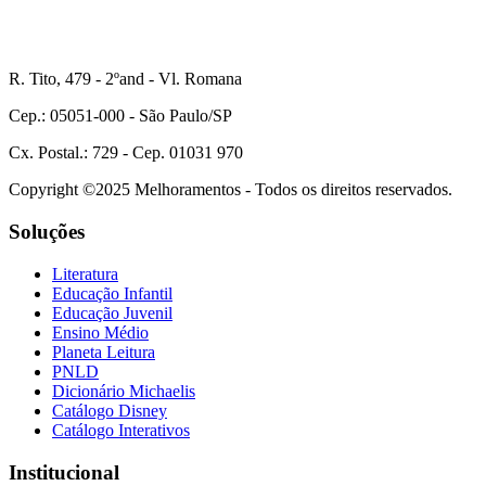
R. Tito, 479 - 2ºand - Vl. Romana
Cep.: 05051-000 - São Paulo/SP
Cx. Postal.: 729 - Cep. 01031 970
Copyright ©2025 Melhoramentos - Todos os direitos reservados.
Soluções
Literatura
Educação Infantil
Educação Juvenil
Ensino Médio
Planeta Leitura
PNLD
Dicionário Michaelis
Catálogo Disney
Catálogo Interativos
Institucional