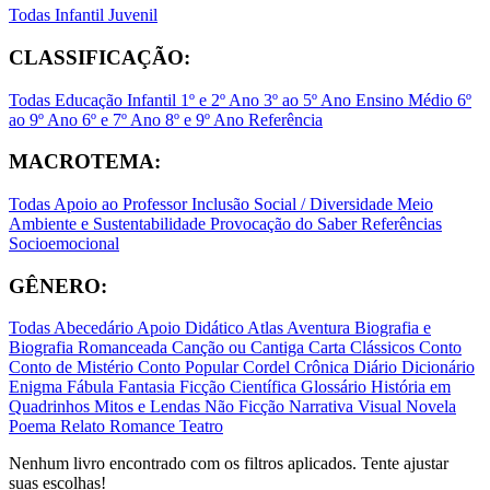
Todas
Infantil
Juvenil
CLASSIFICAÇÃO:
Todas
Educação Infantil
1º e 2º Ano
3º ao 5º Ano
Ensino Médio
6º
ao 9º Ano
6º e 7º Ano
8º e 9º Ano
Referência
MACROTEMA:
Todas
Apoio ao Professor
Inclusão Social / Diversidade
Meio
Ambiente e Sustentabilidade
Provocação do Saber
Referências
Socioemocional
GÊNERO:
Todas
Abecedário
Apoio Didático
Atlas
Aventura
Biografia e
Biografia Romanceada
Canção ou Cantiga
Carta
Clássicos
Conto
Conto de Mistério
Conto Popular
Cordel
Crônica
Diário
Dicionário
Enigma
Fábula
Fantasia
Ficção Científica
Glossário
História em
Quadrinhos
Mitos e Lendas
Não Ficção
Narrativa Visual
Novela
Poema
Relato
Romance
Teatro
Nenhum livro encontrado com os filtros aplicados. Tente ajustar
suas escolhas!