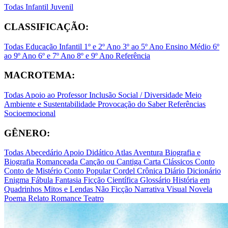
Todas
Infantil
Juvenil
CLASSIFICAÇÃO:
Todas
Educação Infantil
1º e 2º Ano
3º ao 5º Ano
Ensino Médio
6º
ao 9º Ano
6º e 7º Ano
8º e 9º Ano
Referência
MACROTEMA:
Todas
Apoio ao Professor
Inclusão Social / Diversidade
Meio
Ambiente e Sustentabilidade
Provocação do Saber
Referências
Socioemocional
GÊNERO:
Todas
Abecedário
Apoio Didático
Atlas
Aventura
Biografia e
Biografia Romanceada
Canção ou Cantiga
Carta
Clássicos
Conto
Conto de Mistério
Conto Popular
Cordel
Crônica
Diário
Dicionário
Enigma
Fábula
Fantasia
Ficção Científica
Glossário
História em
Quadrinhos
Mitos e Lendas
Não Ficção
Narrativa Visual
Novela
Poema
Relato
Romance
Teatro