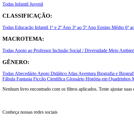
Todas
Infantil
Juvenil
CLASSIFICAÇÃO:
Todas
Educação Infantil
1º e 2º Ano
3º ao 5º Ano
Ensino Médio
6º a
MACROTEMA:
Todas
Apoio ao Professor
Inclusão Social / Diversidade
Meio Ambient
GÊNERO:
Todas
Abecedário
Apoio Didático
Atlas
Aventura
Biografia e Biogr
Fábula
Fantasia
Ficção Científica
Glossário
História em Quadrinhos
Nenhum livro encontrado com os filtros aplicados. Tente ajustar suas 
Conheça nossas redes sociais