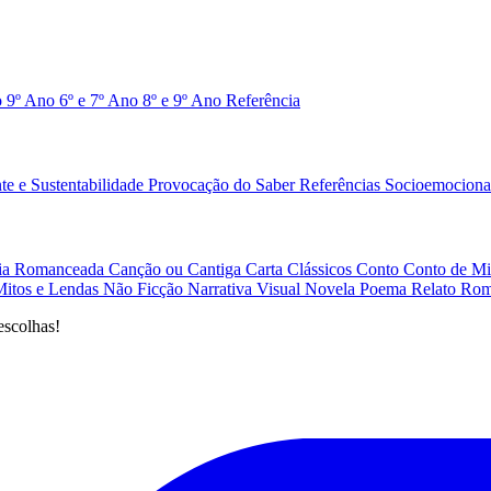
o 9º Ano
6º e 7º Ano
8º e 9º Ano
Referência
e e Sustentabilidade
Provocação do Saber
Referências
Socioemociona
afia Romanceada
Canção ou Cantiga
Carta
Clássicos
Conto
Conto de Mi
Mitos e Lendas
Não Ficção
Narrativa Visual
Novela
Poema
Relato
Rom
escolhas!