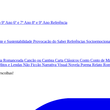
o 9º Ano
6º e 7º Ano
8º e 9º Ano
Referência
e e Sustentabilidade
Provocação do Saber
Referências
Socioemociona
afia Romanceada
Canção ou Cantiga
Carta
Clássicos
Conto
Conto de Mi
Mitos e Lendas
Não Ficção
Narrativa Visual
Novela
Poema
Relato
Rom
escolhas!