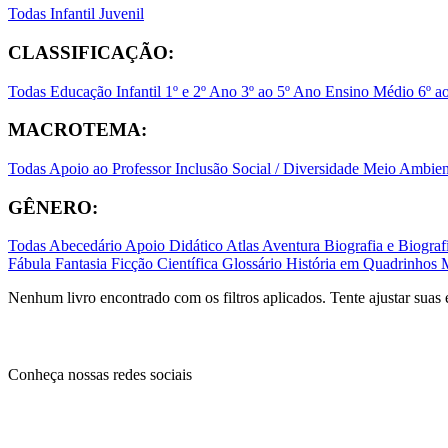
Todas
Infantil
Juvenil
CLASSIFICAÇÃO:
Todas
Educação Infantil
1º e 2º Ano
3º ao 5º Ano
Ensino Médio
6º a
MACROTEMA:
Todas
Apoio ao Professor
Inclusão Social / Diversidade
Meio Ambient
GÊNERO:
Todas
Abecedário
Apoio Didático
Atlas
Aventura
Biografia e Biogr
Fábula
Fantasia
Ficção Científica
Glossário
História em Quadrinhos
Nenhum livro encontrado com os filtros aplicados. Tente ajustar suas 
Conheça nossas redes sociais