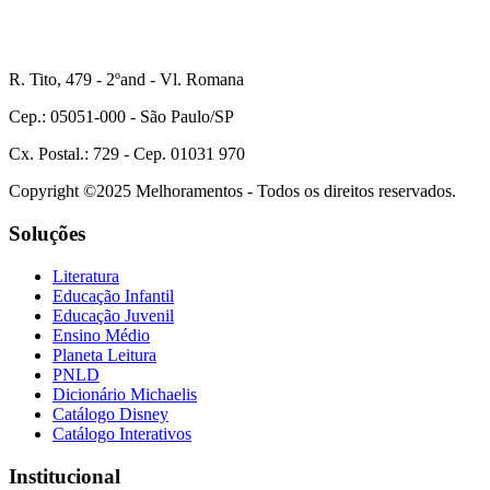
R. Tito, 479 - 2ºand - Vl. Romana
Cep.: 05051-000 - São Paulo/SP
Cx. Postal.: 729 - Cep. 01031 970
Copyright ©2025 Melhoramentos - Todos os direitos reservados.
Soluções
Literatura
Educação Infantil
Educação Juvenil
Ensino Médio
Planeta Leitura
PNLD
Dicionário Michaelis
Catálogo Disney
Catálogo Interativos
Institucional