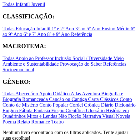
Todas
Infantil
Juvenil
CLASSIFICAÇÃO:
Todas
Educação Infantil
1º e 2º Ano
3º ao 5º Ano
Ensino Médio
6º
ao 9º Ano
6º e 7º Ano
8º e 9º Ano
Referência
MACROTEMA:
Todas
Apoio ao Professor
Inclusão Social / Diversidade
Meio
Ambiente e Sustentabilidade
Provocação do Saber
Referências
Socioemocional
GÊNERO:
Todas
Abecedário
Apoio Didático
Atlas
Aventura
Biografia e
Biografia Romanceada
Canção ou Cantiga
Carta
Clássicos
Conto
Conto de Mistério
Conto Popular
Cordel
Crônica
Diário
Dicionário
Enigma
Fábula
Fantasia
Ficção Científica
Glossário
História em
Quadrinhos
Mitos e Lendas
Não Ficção
Narrativa Visual
Novela
Poema
Relato
Romance
Teatro
Nenhum livro encontrado com os filtros aplicados. Tente ajustar
suas escolhas!