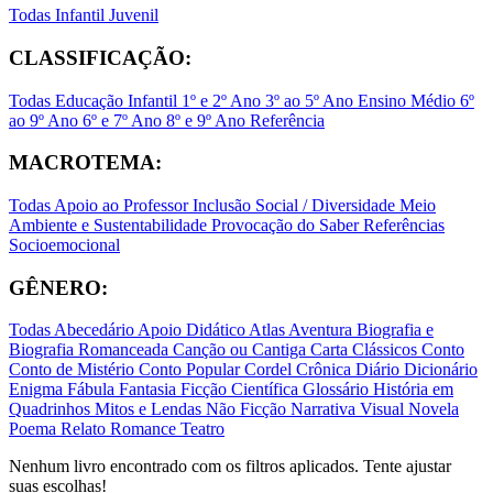
Todas
Infantil
Juvenil
CLASSIFICAÇÃO:
Todas
Educação Infantil
1º e 2º Ano
3º ao 5º Ano
Ensino Médio
6º
ao 9º Ano
6º e 7º Ano
8º e 9º Ano
Referência
MACROTEMA:
Todas
Apoio ao Professor
Inclusão Social / Diversidade
Meio
Ambiente e Sustentabilidade
Provocação do Saber
Referências
Socioemocional
GÊNERO:
Todas
Abecedário
Apoio Didático
Atlas
Aventura
Biografia e
Biografia Romanceada
Canção ou Cantiga
Carta
Clássicos
Conto
Conto de Mistério
Conto Popular
Cordel
Crônica
Diário
Dicionário
Enigma
Fábula
Fantasia
Ficção Científica
Glossário
História em
Quadrinhos
Mitos e Lendas
Não Ficção
Narrativa Visual
Novela
Poema
Relato
Romance
Teatro
Nenhum livro encontrado com os filtros aplicados. Tente ajustar
suas escolhas!