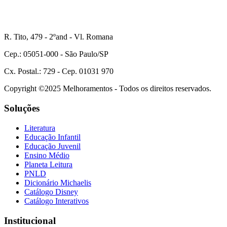
R. Tito, 479 - 2ºand - Vl. Romana
Cep.: 05051-000 - São Paulo/SP
Cx. Postal.: 729 - Cep. 01031 970
Copyright ©2025 Melhoramentos - Todos os direitos reservados.
Soluções
Literatura
Educação Infantil
Educação Juvenil
Ensino Médio
Planeta Leitura
PNLD
Dicionário Michaelis
Catálogo Disney
Catálogo Interativos
Institucional