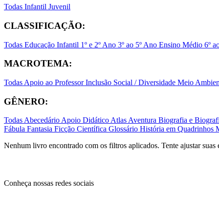
Todas
Infantil
Juvenil
CLASSIFICAÇÃO:
Todas
Educação Infantil
1º e 2º Ano
3º ao 5º Ano
Ensino Médio
6º a
MACROTEMA:
Todas
Apoio ao Professor
Inclusão Social / Diversidade
Meio Ambient
GÊNERO:
Todas
Abecedário
Apoio Didático
Atlas
Aventura
Biografia e Biogr
Fábula
Fantasia
Ficção Científica
Glossário
História em Quadrinhos
Nenhum livro encontrado com os filtros aplicados. Tente ajustar suas 
Conheça nossas redes sociais