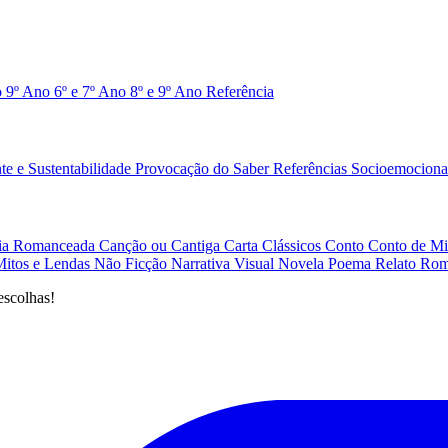
o 9º Ano
6º e 7º Ano
8º e 9º Ano
Referência
e e Sustentabilidade
Provocação do Saber
Referências
Socioemociona
afia Romanceada
Canção ou Cantiga
Carta
Clássicos
Conto
Conto de Mi
Mitos e Lendas
Não Ficção
Narrativa Visual
Novela
Poema
Relato
Rom
escolhas!