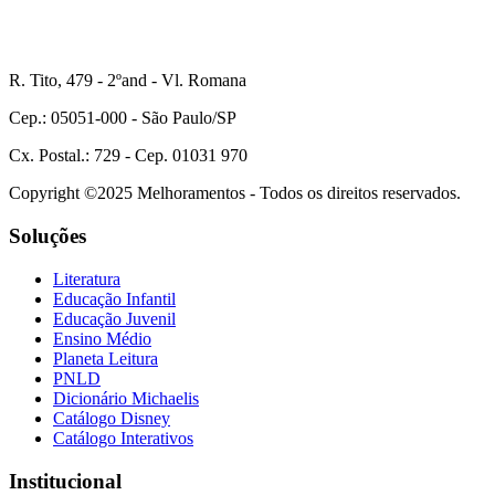
R. Tito, 479 - 2ºand - Vl. Romana
Cep.: 05051-000 - São Paulo/SP
Cx. Postal.: 729 - Cep. 01031 970
Copyright ©2025 Melhoramentos - Todos os direitos reservados.
Soluções
Literatura
Educação Infantil
Educação Juvenil
Ensino Médio
Planeta Leitura
PNLD
Dicionário Michaelis
Catálogo Disney
Catálogo Interativos
Institucional