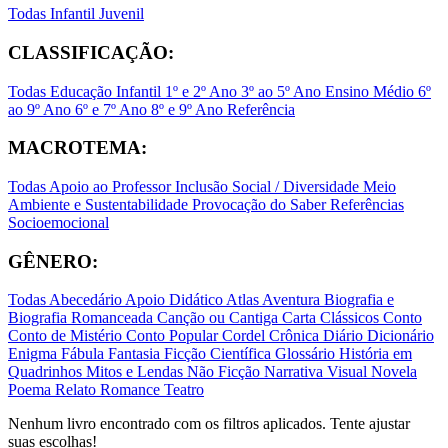
Todas
Infantil
Juvenil
CLASSIFICAÇÃO:
Todas
Educação Infantil
1º e 2º Ano
3º ao 5º Ano
Ensino Médio
6º
ao 9º Ano
6º e 7º Ano
8º e 9º Ano
Referência
MACROTEMA:
Todas
Apoio ao Professor
Inclusão Social / Diversidade
Meio
Ambiente e Sustentabilidade
Provocação do Saber
Referências
Socioemocional
GÊNERO:
Todas
Abecedário
Apoio Didático
Atlas
Aventura
Biografia e
Biografia Romanceada
Canção ou Cantiga
Carta
Clássicos
Conto
Conto de Mistério
Conto Popular
Cordel
Crônica
Diário
Dicionário
Enigma
Fábula
Fantasia
Ficção Científica
Glossário
História em
Quadrinhos
Mitos e Lendas
Não Ficção
Narrativa Visual
Novela
Poema
Relato
Romance
Teatro
Nenhum livro encontrado com os filtros aplicados. Tente ajustar
suas escolhas!