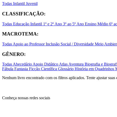
Todas
Infantil
Juvenil
CLASSIFICAÇÃO:
Todas
Educação Infantil
1º e 2º Ano
3º ao 5º Ano
Ensino Médio
6º a
MACROTEMA:
Todas
Apoio ao Professor
Inclusão Social / Diversidade
Meio Ambient
GÊNERO:
Todas
Abecedário
Apoio Didático
Atlas
Aventura
Biografia e Biogr
Fábula
Fantasia
Ficção Científica
Glossário
História em Quadrinhos
Nenhum livro encontrado com os filtros aplicados. Tente ajustar suas 
Conheça nossas redes sociais