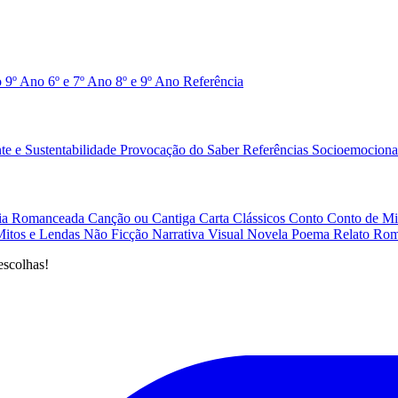
o 9º Ano
6º e 7º Ano
8º e 9º Ano
Referência
e e Sustentabilidade
Provocação do Saber
Referências
Socioemociona
afia Romanceada
Canção ou Cantiga
Carta
Clássicos
Conto
Conto de Mi
Mitos e Lendas
Não Ficção
Narrativa Visual
Novela
Poema
Relato
Rom
escolhas!