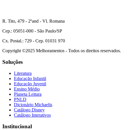
R. Tito, 479 - 2ºand - Vl. Romana
Cep.: 05051-000 - São Paulo/SP
Cx. Postal.: 729 - Cep. 01031 970
Copyright ©2025 Melhoramentos - Todos os direitos reservados.
Soluções
Literatura
Educação Infantil
Educação Juvenil
Ensino Médio
Planeta Leitura
PNLD
Dicionário Michaelis
Catálogo Disney
Catálogo Interativos
Institucional