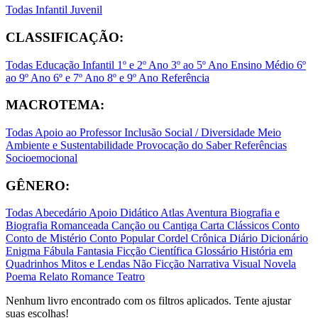
Todas
Infantil
Juvenil
CLASSIFICAÇÃO:
Todas
Educação Infantil
1º e 2º Ano
3º ao 5º Ano
Ensino Médio
6º
ao 9º Ano
6º e 7º Ano
8º e 9º Ano
Referência
MACROTEMA:
Todas
Apoio ao Professor
Inclusão Social / Diversidade
Meio
Ambiente e Sustentabilidade
Provocação do Saber
Referências
Socioemocional
GÊNERO:
Todas
Abecedário
Apoio Didático
Atlas
Aventura
Biografia e
Biografia Romanceada
Canção ou Cantiga
Carta
Clássicos
Conto
Conto de Mistério
Conto Popular
Cordel
Crônica
Diário
Dicionário
Enigma
Fábula
Fantasia
Ficção Científica
Glossário
História em
Quadrinhos
Mitos e Lendas
Não Ficção
Narrativa Visual
Novela
Poema
Relato
Romance
Teatro
Nenhum livro encontrado com os filtros aplicados. Tente ajustar
suas escolhas!