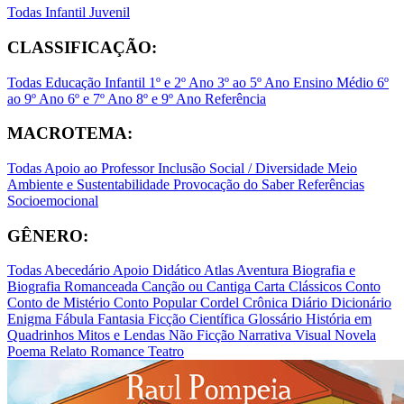
Todas
Infantil
Juvenil
CLASSIFICAÇÃO:
Todas
Educação Infantil
1º e 2º Ano
3º ao 5º Ano
Ensino Médio
6º
ao 9º Ano
6º e 7º Ano
8º e 9º Ano
Referência
MACROTEMA:
Todas
Apoio ao Professor
Inclusão Social / Diversidade
Meio
Ambiente e Sustentabilidade
Provocação do Saber
Referências
Socioemocional
GÊNERO:
Todas
Abecedário
Apoio Didático
Atlas
Aventura
Biografia e
Biografia Romanceada
Canção ou Cantiga
Carta
Clássicos
Conto
Conto de Mistério
Conto Popular
Cordel
Crônica
Diário
Dicionário
Enigma
Fábula
Fantasia
Ficção Científica
Glossário
História em
Quadrinhos
Mitos e Lendas
Não Ficção
Narrativa Visual
Novela
Poema
Relato
Romance
Teatro