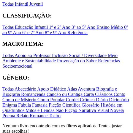
Todas
Infantil
Juvenil
CLASSIFICAÇÃO:
Todas
Educação Infantil
1º e 2º Ano
3º ao 5º Ano
Ensino Médio
6º
ao 9º Ano
6º e 7º Ano
8º e 9º Ano
Referência
MACROTEMA:
Todas
Apoio ao Professor
Inclusão Social / Diversidade
Meio
Ambiente e Sustentabilidade
Provocação do Saber
Referências
Socioemocional
GÊNERO:
Todas
Abecedário
Apoio Didático
Atlas
Aventura
Biografia e
Biografia Romanceada
Canção ou Cantiga
Carta
Clássicos
Conto
Conto de Mistério
Conto Popular
Cordel
Crônica
Diário
Dicionário
Enigma
Fábula
Fantasia
Ficção Científica
Glossário
História em
Quadrinhos
Mitos e Lendas
Não Ficção
Narrativa Visual
Novela
Poema
Relato
Romance
Teatro
Nenhum livro encontrado com os filtros aplicados. Tente ajustar
suas escolhas!