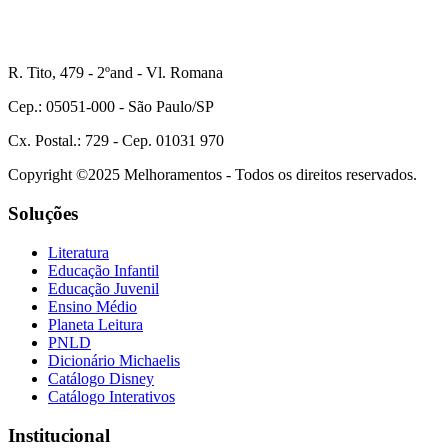
R. Tito, 479 - 2ºand - Vl. Romana
Cep.: 05051-000 - São Paulo/SP
Cx. Postal.: 729 - Cep. 01031 970
Copyright ©2025 Melhoramentos - Todos os direitos reservados.
Soluções
Literatura
Educação Infantil
Educação Juvenil
Ensino Médio
Planeta Leitura
PNLD
Dicionário Michaelis
Catálogo Disney
Catálogo Interativos
Institucional