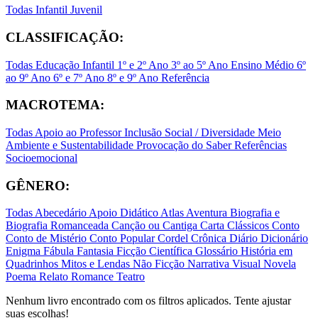
Todas
Infantil
Juvenil
CLASSIFICAÇÃO:
Todas
Educação Infantil
1º e 2º Ano
3º ao 5º Ano
Ensino Médio
6º
ao 9º Ano
6º e 7º Ano
8º e 9º Ano
Referência
MACROTEMA:
Todas
Apoio ao Professor
Inclusão Social / Diversidade
Meio
Ambiente e Sustentabilidade
Provocação do Saber
Referências
Socioemocional
GÊNERO:
Todas
Abecedário
Apoio Didático
Atlas
Aventura
Biografia e
Biografia Romanceada
Canção ou Cantiga
Carta
Clássicos
Conto
Conto de Mistério
Conto Popular
Cordel
Crônica
Diário
Dicionário
Enigma
Fábula
Fantasia
Ficção Científica
Glossário
História em
Quadrinhos
Mitos e Lendas
Não Ficção
Narrativa Visual
Novela
Poema
Relato
Romance
Teatro
Nenhum livro encontrado com os filtros aplicados. Tente ajustar
suas escolhas!