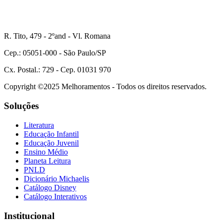
R. Tito, 479 - 2ºand - Vl. Romana
Cep.: 05051-000 - São Paulo/SP
Cx. Postal.: 729 - Cep. 01031 970
Copyright ©2025 Melhoramentos - Todos os direitos reservados.
Soluções
Literatura
Educação Infantil
Educação Juvenil
Ensino Médio
Planeta Leitura
PNLD
Dicionário Michaelis
Catálogo Disney
Catálogo Interativos
Institucional