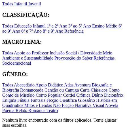
Todas
Infantil
Juvenil
CLASSIFICAÇÃO:
Todas
Educação Infantil
1º e 2º Ano
3º ao 5º Ano
Ensino Médio
6º
ao 9º Ano
6º e 7º Ano
8º e 9º Ano
Referência
MACROTEMA:
Todas
Apoio ao Professor
Inclusão Social / Diversidade
Meio
Ambiente e Sustentabilidade
Provocação do Saber
Referências
Socioemocional
GÊNERO:
Todas
Abecedário
Apoio Didático
Atlas
Aventura
Biografia e
Biografia Romanceada
Canção ou Cantiga
Carta
Clássicos
Conto
Conto de Mistério
Conto Popular
Cordel
Crônica
Diário
Dicionário
Enigma
Fábula
Fantasia
Ficção Científica
Glossário
História em
Quadrinhos
Mitos e Lendas
Não Ficção
Narrativa Visual
Novela
Poema
Relato
Romance
Teatro
Nenhum livro encontrado com os filtros aplicados. Tente ajustar
suas escolhas!