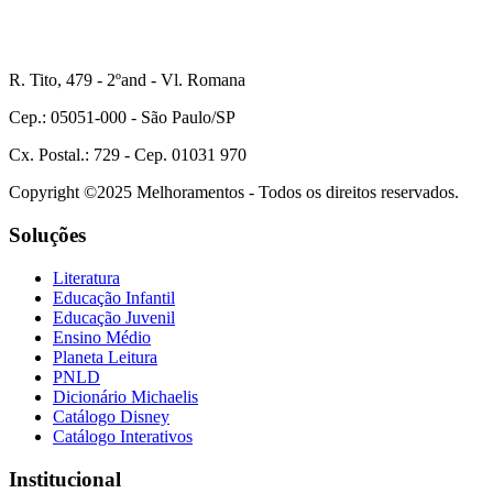
R. Tito, 479 - 2ºand - Vl. Romana
Cep.: 05051-000 - São Paulo/SP
Cx. Postal.: 729 - Cep. 01031 970
Copyright ©2025 Melhoramentos - Todos os direitos reservados.
Soluções
Literatura
Educação Infantil
Educação Juvenil
Ensino Médio
Planeta Leitura
PNLD
Dicionário Michaelis
Catálogo Disney
Catálogo Interativos
Institucional