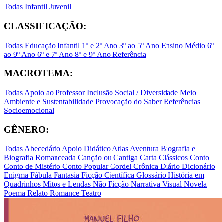
Todas
Infantil
Juvenil
CLASSIFICAÇÃO:
Todas
Educação Infantil
1º e 2º Ano
3º ao 5º Ano
Ensino Médio
6º
ao 9º Ano
6º e 7º Ano
8º e 9º Ano
Referência
MACROTEMA:
Todas
Apoio ao Professor
Inclusão Social / Diversidade
Meio
Ambiente e Sustentabilidade
Provocação do Saber
Referências
Socioemocional
GÊNERO:
Todas
Abecedário
Apoio Didático
Atlas
Aventura
Biografia e
Biografia Romanceada
Canção ou Cantiga
Carta
Clássicos
Conto
Conto de Mistério
Conto Popular
Cordel
Crônica
Diário
Dicionário
Enigma
Fábula
Fantasia
Ficção Científica
Glossário
História em
Quadrinhos
Mitos e Lendas
Não Ficção
Narrativa Visual
Novela
Poema
Relato
Romance
Teatro