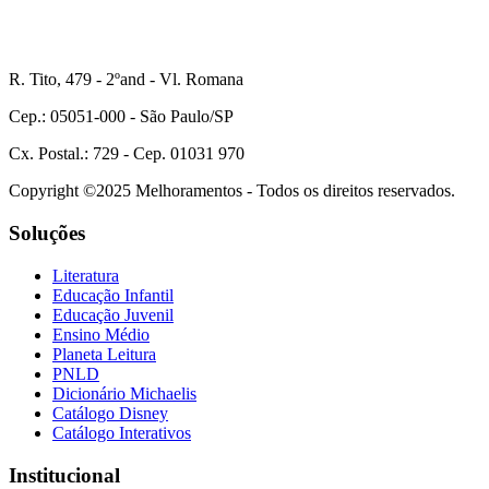
R. Tito, 479 - 2ºand - Vl. Romana
Cep.: 05051-000 - São Paulo/SP
Cx. Postal.: 729 - Cep. 01031 970
Copyright ©2025 Melhoramentos - Todos os direitos reservados.
Soluções
Literatura
Educação Infantil
Educação Juvenil
Ensino Médio
Planeta Leitura
PNLD
Dicionário Michaelis
Catálogo Disney
Catálogo Interativos
Institucional