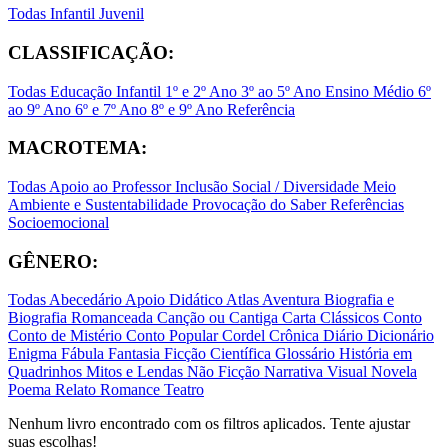
Todas
Infantil
Juvenil
CLASSIFICAÇÃO:
Todas
Educação Infantil
1º e 2º Ano
3º ao 5º Ano
Ensino Médio
6º
ao 9º Ano
6º e 7º Ano
8º e 9º Ano
Referência
MACROTEMA:
Todas
Apoio ao Professor
Inclusão Social / Diversidade
Meio
Ambiente e Sustentabilidade
Provocação do Saber
Referências
Socioemocional
GÊNERO:
Todas
Abecedário
Apoio Didático
Atlas
Aventura
Biografia e
Biografia Romanceada
Canção ou Cantiga
Carta
Clássicos
Conto
Conto de Mistério
Conto Popular
Cordel
Crônica
Diário
Dicionário
Enigma
Fábula
Fantasia
Ficção Científica
Glossário
História em
Quadrinhos
Mitos e Lendas
Não Ficção
Narrativa Visual
Novela
Poema
Relato
Romance
Teatro
Nenhum livro encontrado com os filtros aplicados. Tente ajustar
suas escolhas!