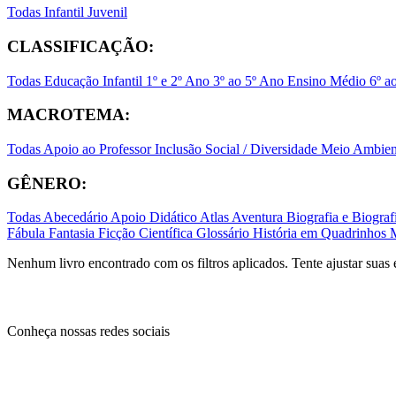
Todas
Infantil
Juvenil
CLASSIFICAÇÃO:
Todas
Educação Infantil
1º e 2º Ano
3º ao 5º Ano
Ensino Médio
6º a
MACROTEMA:
Todas
Apoio ao Professor
Inclusão Social / Diversidade
Meio Ambient
GÊNERO:
Todas
Abecedário
Apoio Didático
Atlas
Aventura
Biografia e Biogr
Fábula
Fantasia
Ficção Científica
Glossário
História em Quadrinhos
Nenhum livro encontrado com os filtros aplicados. Tente ajustar suas 
Conheça nossas redes sociais