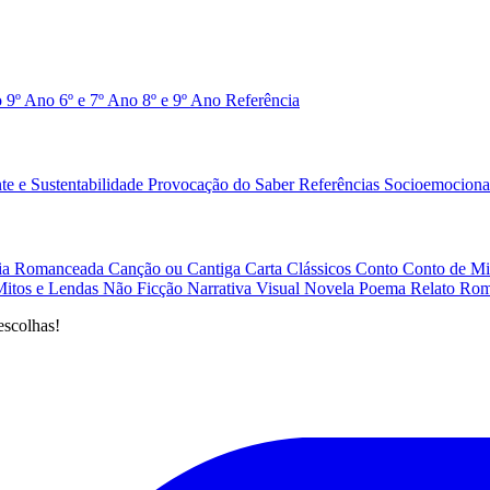
o 9º Ano
6º e 7º Ano
8º e 9º Ano
Referência
e e Sustentabilidade
Provocação do Saber
Referências
Socioemociona
afia Romanceada
Canção ou Cantiga
Carta
Clássicos
Conto
Conto de Mi
Mitos e Lendas
Não Ficção
Narrativa Visual
Novela
Poema
Relato
Rom
escolhas!