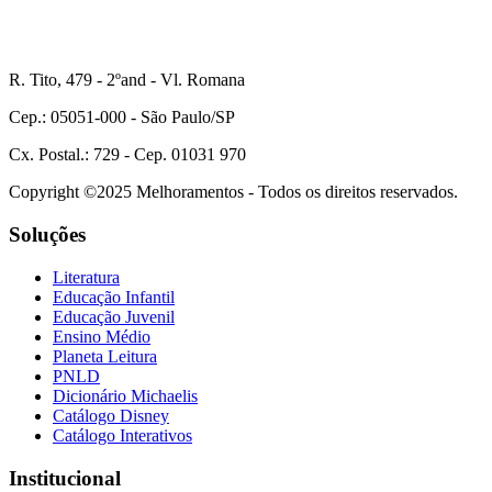
R. Tito, 479 - 2ºand - Vl. Romana
Cep.: 05051-000 - São Paulo/SP
Cx. Postal.: 729 - Cep. 01031 970
Copyright ©2025 Melhoramentos - Todos os direitos reservados.
Soluções
Literatura
Educação Infantil
Educação Juvenil
Ensino Médio
Planeta Leitura
PNLD
Dicionário Michaelis
Catálogo Disney
Catálogo Interativos
Institucional