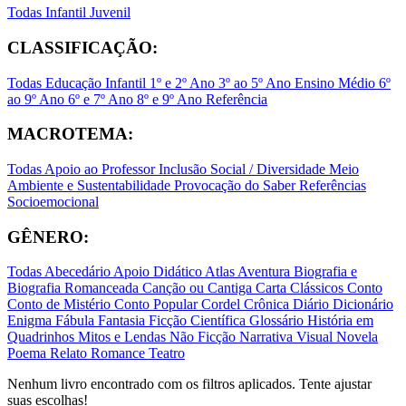
Todas
Infantil
Juvenil
CLASSIFICAÇÃO:
Todas
Educação Infantil
1º e 2º Ano
3º ao 5º Ano
Ensino Médio
6º
ao 9º Ano
6º e 7º Ano
8º e 9º Ano
Referência
MACROTEMA:
Todas
Apoio ao Professor
Inclusão Social / Diversidade
Meio
Ambiente e Sustentabilidade
Provocação do Saber
Referências
Socioemocional
GÊNERO:
Todas
Abecedário
Apoio Didático
Atlas
Aventura
Biografia e
Biografia Romanceada
Canção ou Cantiga
Carta
Clássicos
Conto
Conto de Mistério
Conto Popular
Cordel
Crônica
Diário
Dicionário
Enigma
Fábula
Fantasia
Ficção Científica
Glossário
História em
Quadrinhos
Mitos e Lendas
Não Ficção
Narrativa Visual
Novela
Poema
Relato
Romance
Teatro
Nenhum livro encontrado com os filtros aplicados. Tente ajustar
suas escolhas!