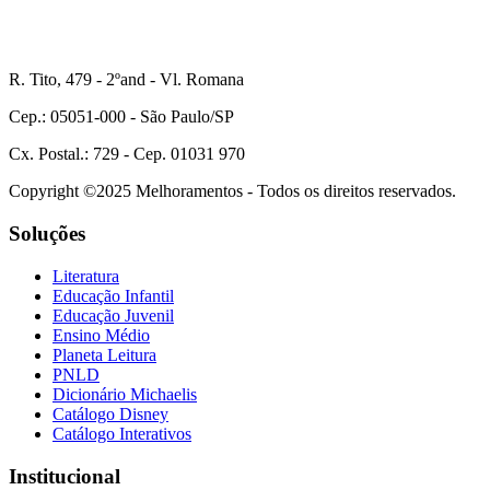
R. Tito, 479 - 2ºand - Vl. Romana
Cep.: 05051-000 - São Paulo/SP
Cx. Postal.: 729 - Cep. 01031 970
Copyright ©2025 Melhoramentos - Todos os direitos reservados.
Soluções
Literatura
Educação Infantil
Educação Juvenil
Ensino Médio
Planeta Leitura
PNLD
Dicionário Michaelis
Catálogo Disney
Catálogo Interativos
Institucional