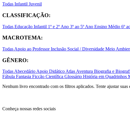
Todas
Infantil
Juvenil
CLASSIFICAÇÃO:
Todas
Educação Infantil
1º e 2º Ano
3º ao 5º Ano
Ensino Médio
6º a
MACROTEMA:
Todas
Apoio ao Professor
Inclusão Social / Diversidade
Meio Ambient
GÊNERO:
Todas
Abecedário
Apoio Didático
Atlas
Aventura
Biografia e Biogr
Fábula
Fantasia
Ficção Científica
Glossário
História em Quadrinhos
Nenhum livro encontrado com os filtros aplicados. Tente ajustar suas 
Conheça nossas redes sociais