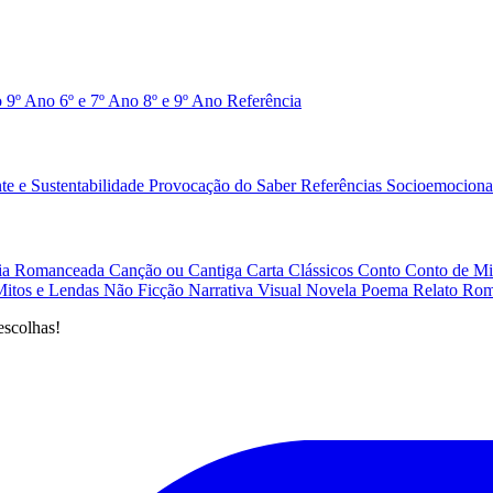
o 9º Ano
6º e 7º Ano
8º e 9º Ano
Referência
e e Sustentabilidade
Provocação do Saber
Referências
Socioemociona
afia Romanceada
Canção ou Cantiga
Carta
Clássicos
Conto
Conto de Mi
Mitos e Lendas
Não Ficção
Narrativa Visual
Novela
Poema
Relato
Rom
escolhas!