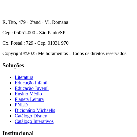
R. Tito, 479 - 2ºand - Vl. Romana
Cep.: 05051-000 - São Paulo/SP
Cx. Postal.: 729 - Cep. 01031 970
Copyright ©2025 Melhoramentos - Todos os direitos reservados.
Soluções
Literatura
Educação Infantil
Educação Juvenil
Ensino Médio
Planeta Leitura
PNLD
Dicionário Michaelis
Catálogo Disney
Catálogo Interativos
Institucional