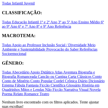
Todas
Infantil
Juvenil
CLASSIFICAÇÃO:
Todas
Educação Infantil
1º e 2º Ano
3º ao 5º Ano
Ensino Médio
6º
ao 9º Ano
6º e 7º Ano
8º e 9º Ano
Referência
MACROTEMA:
Todas
Apoio ao Professor
Inclusão Social / Diversidade
Meio
Ambiente e Sustentabilidade
Provocação do Saber
Referências
Socioemocional
GÊNERO:
Todas
Abecedário
Apoio Didático
Atlas
Aventura
Biografia e
Biografia Romanceada
Canção ou Cantiga
Carta
Clássicos
Conto
Conto de Mistério
Conto Popular
Cordel
Crônica
Diário
Dicionário
Enigma
Fábula
Fantasia
Ficção Científica
Glossário
História em
Quadrinhos
Mitos e Lendas
Não Ficção
Narrativa Visual
Novela
Poema
Relato
Romance
Teatro
Nenhum livro encontrado com os filtros aplicados. Tente ajustar
suas escolhas!