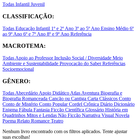
Todas
Infantil
Juvenil
CLASSIFICAÇÃO:
Todas
Educação Infantil
1º e 2º Ano
3º ao 5º Ano
Ensino Médio
6º
ao 9º Ano
6º e 7º Ano
8º e 9º Ano
Referência
MACROTEMA:
Todas
Apoio ao Professor
Inclusão Social / Diversidade
Meio
Ambiente e Sustentabilidade
Provocação do Saber
Referências
Socioemocional
GÊNERO:
Todas
Abecedário
Apoio Didático
Atlas
Aventura
Biografia e
Biografia Romanceada
Canção ou Cantiga
Carta
Clássicos
Conto
Conto de Mistério
Conto Popular
Cordel
Crônica
Diário
Dicionário
Enigma
Fábula
Fantasia
Ficção Científica
Glossário
História em
Quadrinhos
Mitos e Lendas
Não Ficção
Narrativa Visual
Novela
Poema
Relato
Romance
Teatro
Nenhum livro encontrado com os filtros aplicados. Tente ajustar
suas escolhas!