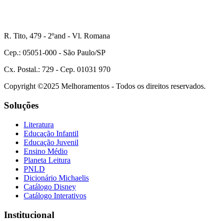
R. Tito, 479 - 2ºand - Vl. Romana
Cep.: 05051-000 - São Paulo/SP
Cx. Postal.: 729 - Cep. 01031 970
Copyright ©2025 Melhoramentos - Todos os direitos reservados.
Soluções
Literatura
Educação Infantil
Educação Juvenil
Ensino Médio
Planeta Leitura
PNLD
Dicionário Michaelis
Catálogo Disney
Catálogo Interativos
Institucional