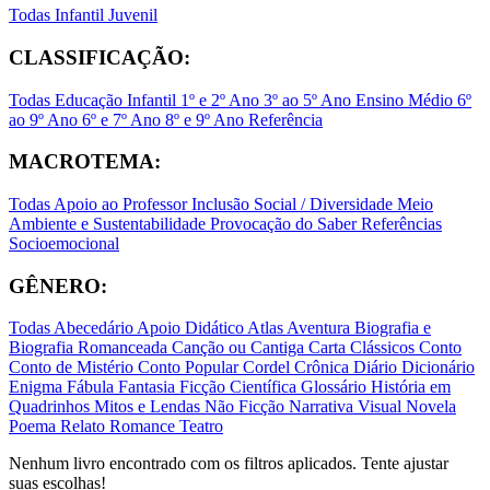
Todas
Infantil
Juvenil
CLASSIFICAÇÃO:
Todas
Educação Infantil
1º e 2º Ano
3º ao 5º Ano
Ensino Médio
6º
ao 9º Ano
6º e 7º Ano
8º e 9º Ano
Referência
MACROTEMA:
Todas
Apoio ao Professor
Inclusão Social / Diversidade
Meio
Ambiente e Sustentabilidade
Provocação do Saber
Referências
Socioemocional
GÊNERO:
Todas
Abecedário
Apoio Didático
Atlas
Aventura
Biografia e
Biografia Romanceada
Canção ou Cantiga
Carta
Clássicos
Conto
Conto de Mistério
Conto Popular
Cordel
Crônica
Diário
Dicionário
Enigma
Fábula
Fantasia
Ficção Científica
Glossário
História em
Quadrinhos
Mitos e Lendas
Não Ficção
Narrativa Visual
Novela
Poema
Relato
Romance
Teatro
Nenhum livro encontrado com os filtros aplicados. Tente ajustar
suas escolhas!