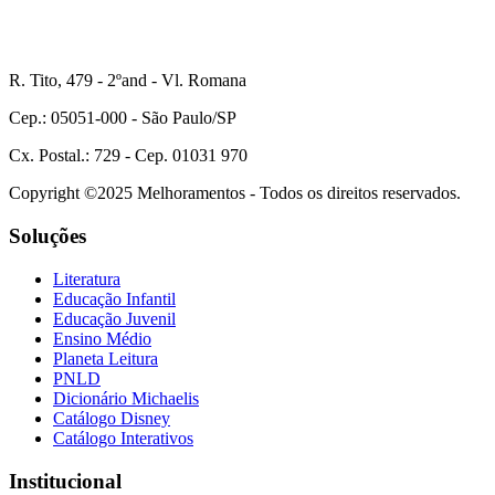
R. Tito, 479 - 2ºand - Vl. Romana
Cep.: 05051-000 - São Paulo/SP
Cx. Postal.: 729 - Cep. 01031 970
Copyright ©2025 Melhoramentos - Todos os direitos reservados.
Soluções
Literatura
Educação Infantil
Educação Juvenil
Ensino Médio
Planeta Leitura
PNLD
Dicionário Michaelis
Catálogo Disney
Catálogo Interativos
Institucional