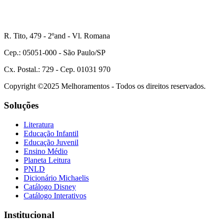
R. Tito, 479 - 2ºand - Vl. Romana
Cep.: 05051-000 - São Paulo/SP
Cx. Postal.: 729 - Cep. 01031 970
Copyright ©2025 Melhoramentos - Todos os direitos reservados.
Soluções
Literatura
Educação Infantil
Educação Juvenil
Ensino Médio
Planeta Leitura
PNLD
Dicionário Michaelis
Catálogo Disney
Catálogo Interativos
Institucional