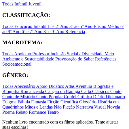
Todas
Infantil
Juvenil
CLASSIFICAÇÃO:
Todas
Educação Infantil
1º e 2º Ano
3º ao 5º Ano
Ensino Médio
6º
ao 9º Ano
6º e 7º Ano
8º e 9º Ano
Referência
MACROTEMA:
Todas
Apoio ao Professor
Inclusão Social / Diversidade
Meio
Ambiente e Sustentabilidade
Provocação do Saber
Referências
Socioemocional
GÊNERO:
Todas
Abecedário
Apoio Didático
Atlas
Aventura
Biografia e
Biografia Romanceada
Canção ou Cantiga
Carta
Clássicos
Conto
Conto de Mistério
Conto Popular
Cordel
Crônica
Diário
Dicionário
Enigma
Fábula
Fantasia
Ficção Científica
Glossário
História em
Quadrinhos
Mitos e Lendas
Não Ficção
Narrativa Visual
Novela
Poema
Relato
Romance
Teatro
Nenhum livro encontrado com os filtros aplicados. Tente ajustar
suas escolhas!