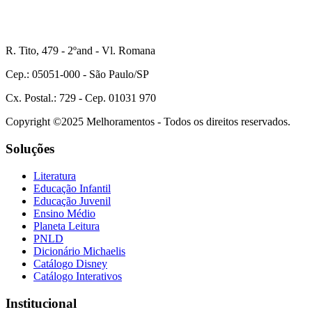
R. Tito, 479 - 2ºand - Vl. Romana
Cep.: 05051-000 - São Paulo/SP
Cx. Postal.: 729 - Cep. 01031 970
Copyright ©2025 Melhoramentos - Todos os direitos reservados.
Soluções
Literatura
Educação Infantil
Educação Juvenil
Ensino Médio
Planeta Leitura
PNLD
Dicionário Michaelis
Catálogo Disney
Catálogo Interativos
Institucional