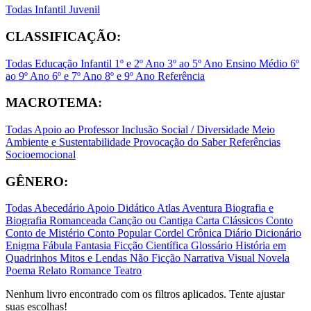
Todas
Infantil
Juvenil
CLASSIFICAÇÃO:
Todas
Educação Infantil
1º e 2º Ano
3º ao 5º Ano
Ensino Médio
6º
ao 9º Ano
6º e 7º Ano
8º e 9º Ano
Referência
MACROTEMA:
Todas
Apoio ao Professor
Inclusão Social / Diversidade
Meio
Ambiente e Sustentabilidade
Provocação do Saber
Referências
Socioemocional
GÊNERO:
Todas
Abecedário
Apoio Didático
Atlas
Aventura
Biografia e
Biografia Romanceada
Canção ou Cantiga
Carta
Clássicos
Conto
Conto de Mistério
Conto Popular
Cordel
Crônica
Diário
Dicionário
Enigma
Fábula
Fantasia
Ficção Científica
Glossário
História em
Quadrinhos
Mitos e Lendas
Não Ficção
Narrativa Visual
Novela
Poema
Relato
Romance
Teatro
Nenhum livro encontrado com os filtros aplicados. Tente ajustar
suas escolhas!