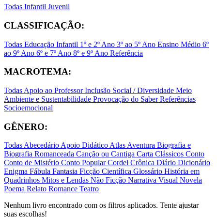
Todas
Infantil
Juvenil
CLASSIFICAÇÃO:
Todas
Educação Infantil
1º e 2º Ano
3º ao 5º Ano
Ensino Médio
6º
ao 9º Ano
6º e 7º Ano
8º e 9º Ano
Referência
MACROTEMA:
Todas
Apoio ao Professor
Inclusão Social / Diversidade
Meio
Ambiente e Sustentabilidade
Provocação do Saber
Referências
Socioemocional
GÊNERO:
Todas
Abecedário
Apoio Didático
Atlas
Aventura
Biografia e
Biografia Romanceada
Canção ou Cantiga
Carta
Clássicos
Conto
Conto de Mistério
Conto Popular
Cordel
Crônica
Diário
Dicionário
Enigma
Fábula
Fantasia
Ficção Científica
Glossário
História em
Quadrinhos
Mitos e Lendas
Não Ficção
Narrativa Visual
Novela
Poema
Relato
Romance
Teatro
Nenhum livro encontrado com os filtros aplicados. Tente ajustar
suas escolhas!