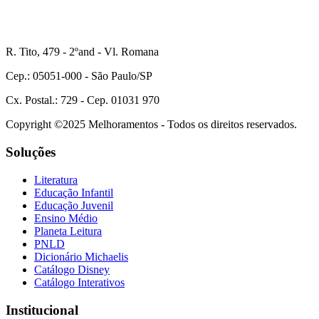
R. Tito, 479 - 2ºand - Vl. Romana
Cep.: 05051-000 - São Paulo/SP
Cx. Postal.: 729 - Cep. 01031 970
Copyright ©2025 Melhoramentos - Todos os direitos reservados.
Soluções
Literatura
Educação Infantil
Educação Juvenil
Ensino Médio
Planeta Leitura
PNLD
Dicionário Michaelis
Catálogo Disney
Catálogo Interativos
Institucional