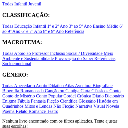
Todas
Infantil
Juvenil
CLASSIFICAÇÃO:
Todas
Educação Infantil
1º e 2º Ano
3º ao 5º Ano
Ensino Médio
6º
ao 9º Ano
6º e 7º Ano
8º e 9º Ano
Referência
MACROTEMA:
Todas
Apoio ao Professor
Inclusão Social / Diversidade
Meio
Ambiente e Sustentabilidade
Provocação do Saber
Referências
Socioemocional
GÊNERO:
Todas
Abecedário
Apoio Didático
Atlas
Aventura
Biografia e
Biografia Romanceada
Canção ou Cantiga
Carta
Clássicos
Conto
Conto de Mistério
Conto Popular
Cordel
Crônica
Diário
Dicionário
Enigma
Fábula
Fantasia
Ficção Científica
Glossário
História em
Quadrinhos
Mitos e Lendas
Não Ficção
Narrativa Visual
Novela
Poema
Relato
Romance
Teatro
Nenhum livro encontrado com os filtros aplicados. Tente ajustar
suas escolhas!