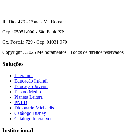
R. Tito, 479 - 2ºand - Vl. Romana
Cep.: 05051-000 - São Paulo/SP
Cx. Postal.: 729 - Cep. 01031 970
Copyright ©2025 Melhoramentos - Todos os direitos reservados.
Soluções
Literatura
Educação Infantil
Educação Juvenil
Ensino Médio
Planeta Leitura
PNLD
Dicionário Michaelis
Catálogo Disney
Catálogo Interativos
Institucional