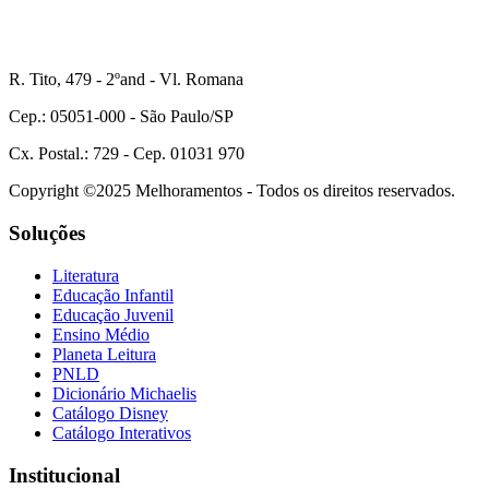
R. Tito, 479 - 2ºand - Vl. Romana
Cep.: 05051-000 - São Paulo/SP
Cx. Postal.: 729 - Cep. 01031 970
Copyright ©2025 Melhoramentos - Todos os direitos reservados.
Soluções
Literatura
Educação Infantil
Educação Juvenil
Ensino Médio
Planeta Leitura
PNLD
Dicionário Michaelis
Catálogo Disney
Catálogo Interativos
Institucional