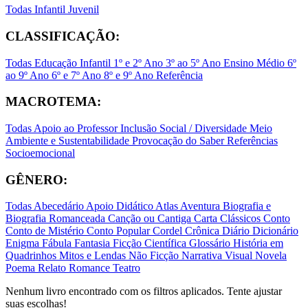
Todas
Infantil
Juvenil
CLASSIFICAÇÃO:
Todas
Educação Infantil
1º e 2º Ano
3º ao 5º Ano
Ensino Médio
6º
ao 9º Ano
6º e 7º Ano
8º e 9º Ano
Referência
MACROTEMA:
Todas
Apoio ao Professor
Inclusão Social / Diversidade
Meio
Ambiente e Sustentabilidade
Provocação do Saber
Referências
Socioemocional
GÊNERO:
Todas
Abecedário
Apoio Didático
Atlas
Aventura
Biografia e
Biografia Romanceada
Canção ou Cantiga
Carta
Clássicos
Conto
Conto de Mistério
Conto Popular
Cordel
Crônica
Diário
Dicionário
Enigma
Fábula
Fantasia
Ficção Científica
Glossário
História em
Quadrinhos
Mitos e Lendas
Não Ficção
Narrativa Visual
Novela
Poema
Relato
Romance
Teatro
Nenhum livro encontrado com os filtros aplicados. Tente ajustar
suas escolhas!