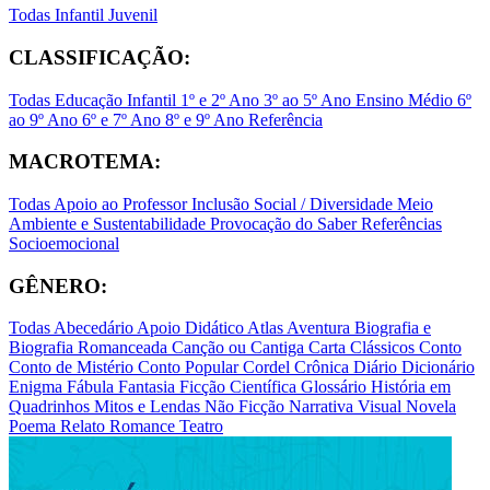
Todas
Infantil
Juvenil
CLASSIFICAÇÃO:
Todas
Educação Infantil
1º e 2º Ano
3º ao 5º Ano
Ensino Médio
6º
ao 9º Ano
6º e 7º Ano
8º e 9º Ano
Referência
MACROTEMA:
Todas
Apoio ao Professor
Inclusão Social / Diversidade
Meio
Ambiente e Sustentabilidade
Provocação do Saber
Referências
Socioemocional
GÊNERO:
Todas
Abecedário
Apoio Didático
Atlas
Aventura
Biografia e
Biografia Romanceada
Canção ou Cantiga
Carta
Clássicos
Conto
Conto de Mistério
Conto Popular
Cordel
Crônica
Diário
Dicionário
Enigma
Fábula
Fantasia
Ficção Científica
Glossário
História em
Quadrinhos
Mitos e Lendas
Não Ficção
Narrativa Visual
Novela
Poema
Relato
Romance
Teatro