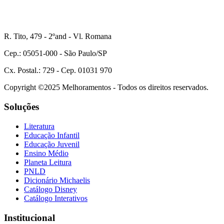
R. Tito, 479 - 2ºand - Vl. Romana
Cep.: 05051-000 - São Paulo/SP
Cx. Postal.: 729 - Cep. 01031 970
Copyright ©2025 Melhoramentos - Todos os direitos reservados.
Soluções
Literatura
Educação Infantil
Educação Juvenil
Ensino Médio
Planeta Leitura
PNLD
Dicionário Michaelis
Catálogo Disney
Catálogo Interativos
Institucional