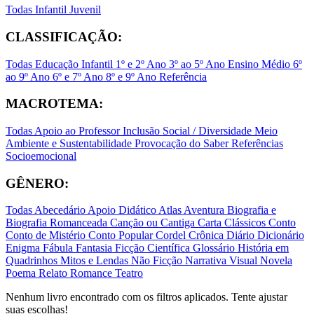
Todas
Infantil
Juvenil
CLASSIFICAÇÃO:
Todas
Educação Infantil
1º e 2º Ano
3º ao 5º Ano
Ensino Médio
6º
ao 9º Ano
6º e 7º Ano
8º e 9º Ano
Referência
MACROTEMA:
Todas
Apoio ao Professor
Inclusão Social / Diversidade
Meio
Ambiente e Sustentabilidade
Provocação do Saber
Referências
Socioemocional
GÊNERO:
Todas
Abecedário
Apoio Didático
Atlas
Aventura
Biografia e
Biografia Romanceada
Canção ou Cantiga
Carta
Clássicos
Conto
Conto de Mistério
Conto Popular
Cordel
Crônica
Diário
Dicionário
Enigma
Fábula
Fantasia
Ficção Científica
Glossário
História em
Quadrinhos
Mitos e Lendas
Não Ficção
Narrativa Visual
Novela
Poema
Relato
Romance
Teatro
Nenhum livro encontrado com os filtros aplicados. Tente ajustar
suas escolhas!