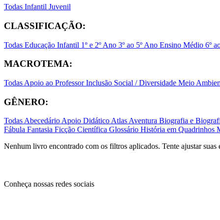
Todas
Infantil
Juvenil
CLASSIFICAÇÃO:
Todas
Educação Infantil
1º e 2º Ano
3º ao 5º Ano
Ensino Médio
6º a
MACROTEMA:
Todas
Apoio ao Professor
Inclusão Social / Diversidade
Meio Ambient
GÊNERO:
Todas
Abecedário
Apoio Didático
Atlas
Aventura
Biografia e Biogr
Fábula
Fantasia
Ficção Científica
Glossário
História em Quadrinhos
Nenhum livro encontrado com os filtros aplicados. Tente ajustar suas 
Conheça nossas redes sociais