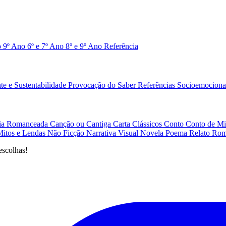
o 9º Ano
6º e 7º Ano
8º e 9º Ano
Referência
e e Sustentabilidade
Provocação do Saber
Referências
Socioemociona
afia Romanceada
Canção ou Cantiga
Carta
Clássicos
Conto
Conto de Mi
Mitos e Lendas
Não Ficção
Narrativa Visual
Novela
Poema
Relato
Rom
escolhas!