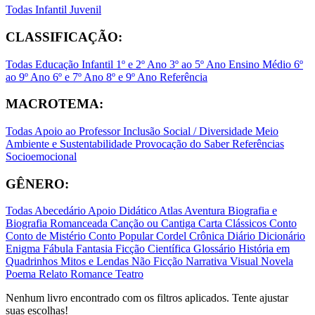
Todas
Infantil
Juvenil
CLASSIFICAÇÃO:
Todas
Educação Infantil
1º e 2º Ano
3º ao 5º Ano
Ensino Médio
6º
ao 9º Ano
6º e 7º Ano
8º e 9º Ano
Referência
MACROTEMA:
Todas
Apoio ao Professor
Inclusão Social / Diversidade
Meio
Ambiente e Sustentabilidade
Provocação do Saber
Referências
Socioemocional
GÊNERO:
Todas
Abecedário
Apoio Didático
Atlas
Aventura
Biografia e
Biografia Romanceada
Canção ou Cantiga
Carta
Clássicos
Conto
Conto de Mistério
Conto Popular
Cordel
Crônica
Diário
Dicionário
Enigma
Fábula
Fantasia
Ficção Científica
Glossário
História em
Quadrinhos
Mitos e Lendas
Não Ficção
Narrativa Visual
Novela
Poema
Relato
Romance
Teatro
Nenhum livro encontrado com os filtros aplicados. Tente ajustar
suas escolhas!