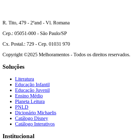
R. Tito, 479 - 2ºand - Vl. Romana
Cep.: 05051-000 - São Paulo/SP
Cx. Postal.: 729 - Cep. 01031 970
Copyright ©2025 Melhoramentos - Todos os direitos reservados.
Soluções
Literatura
Educação Infantil
Educação Juvenil
Ensino Médio
Planeta Leitura
PNLD
Dicionário Michaelis
Catálogo Disney
Catálogo Interativos
Institucional