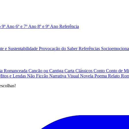
o 9º Ano
6º e 7º Ano
8º e 9º Ano
Referência
e e Sustentabilidade
Provocação do Saber
Referências
Socioemociona
afia Romanceada
Canção ou Cantiga
Carta
Clássicos
Conto
Conto de Mi
Mitos e Lendas
Não Ficção
Narrativa Visual
Novela
Poema
Relato
Rom
escolhas!