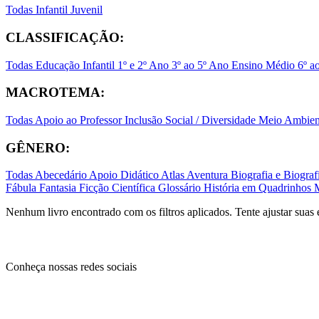
Todas
Infantil
Juvenil
CLASSIFICAÇÃO:
Todas
Educação Infantil
1º e 2º Ano
3º ao 5º Ano
Ensino Médio
6º a
MACROTEMA:
Todas
Apoio ao Professor
Inclusão Social / Diversidade
Meio Ambient
GÊNERO:
Todas
Abecedário
Apoio Didático
Atlas
Aventura
Biografia e Biogr
Fábula
Fantasia
Ficção Científica
Glossário
História em Quadrinhos
Nenhum livro encontrado com os filtros aplicados. Tente ajustar suas 
Conheça nossas redes sociais