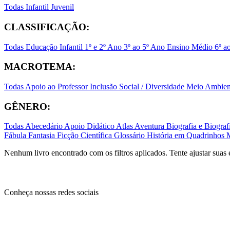
Todas
Infantil
Juvenil
CLASSIFICAÇÃO:
Todas
Educação Infantil
1º e 2º Ano
3º ao 5º Ano
Ensino Médio
6º a
MACROTEMA:
Todas
Apoio ao Professor
Inclusão Social / Diversidade
Meio Ambient
GÊNERO:
Todas
Abecedário
Apoio Didático
Atlas
Aventura
Biografia e Biogr
Fábula
Fantasia
Ficção Científica
Glossário
História em Quadrinhos
Nenhum livro encontrado com os filtros aplicados. Tente ajustar suas 
Conheça nossas redes sociais