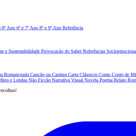
o 9º Ano
6º e 7º Ano
8º e 9º Ano
Referência
e e Sustentabilidade
Provocação do Saber
Referências
Socioemociona
afia Romanceada
Canção ou Cantiga
Carta
Clássicos
Conto
Conto de Mi
Mitos e Lendas
Não Ficção
Narrativa Visual
Novela
Poema
Relato
Rom
escolhas!