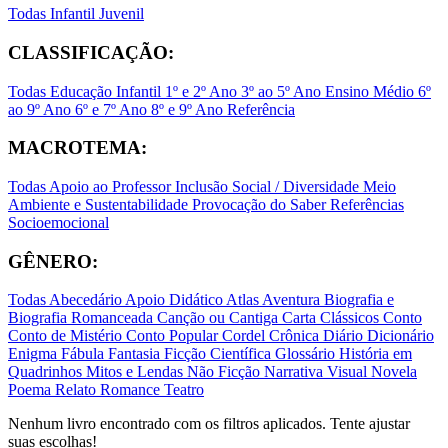
Todas
Infantil
Juvenil
CLASSIFICAÇÃO:
Todas
Educação Infantil
1º e 2º Ano
3º ao 5º Ano
Ensino Médio
6º
ao 9º Ano
6º e 7º Ano
8º e 9º Ano
Referência
MACROTEMA:
Todas
Apoio ao Professor
Inclusão Social / Diversidade
Meio
Ambiente e Sustentabilidade
Provocação do Saber
Referências
Socioemocional
GÊNERO:
Todas
Abecedário
Apoio Didático
Atlas
Aventura
Biografia e
Biografia Romanceada
Canção ou Cantiga
Carta
Clássicos
Conto
Conto de Mistério
Conto Popular
Cordel
Crônica
Diário
Dicionário
Enigma
Fábula
Fantasia
Ficção Científica
Glossário
História em
Quadrinhos
Mitos e Lendas
Não Ficção
Narrativa Visual
Novela
Poema
Relato
Romance
Teatro
Nenhum livro encontrado com os filtros aplicados. Tente ajustar
suas escolhas!