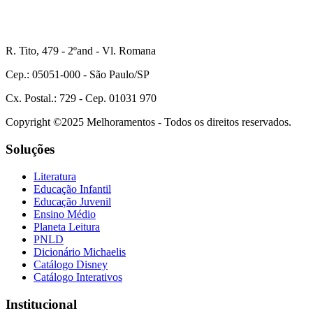
R. Tito, 479 - 2ºand - Vl. Romana
Cep.: 05051-000 - São Paulo/SP
Cx. Postal.: 729 - Cep. 01031 970
Copyright ©2025 Melhoramentos - Todos os direitos reservados.
Soluções
Literatura
Educação Infantil
Educação Juvenil
Ensino Médio
Planeta Leitura
PNLD
Dicionário Michaelis
Catálogo Disney
Catálogo Interativos
Institucional