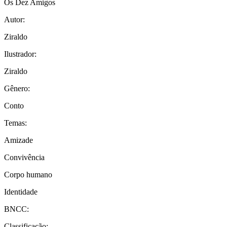
Os Dez Amigos
Autor:
Ziraldo
Ilustrador:
Ziraldo
Gênero:
Conto
Temas:
Amizade
Convivência
Corpo humano
Identidade
BNCC:
Classificação: