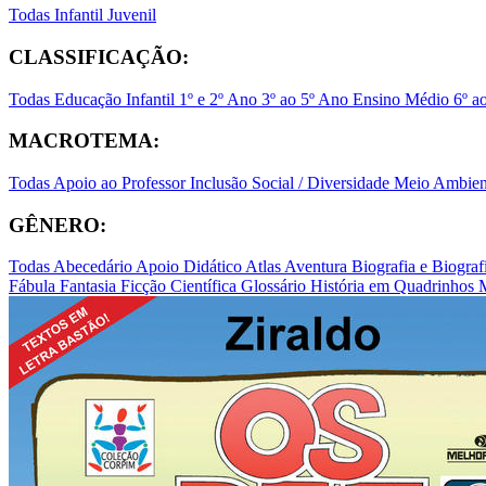
Todas
Infantil
Juvenil
CLASSIFICAÇÃO:
Todas
Educação Infantil
1º e 2º Ano
3º ao 5º Ano
Ensino Médio
6º a
MACROTEMA:
Todas
Apoio ao Professor
Inclusão Social / Diversidade
Meio Ambient
GÊNERO:
Todas
Abecedário
Apoio Didático
Atlas
Aventura
Biografia e Biogr
Fábula
Fantasia
Ficção Científica
Glossário
História em Quadrinhos