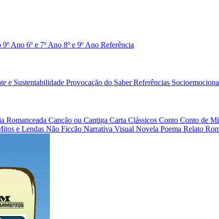
o 9º Ano
6º e 7º Ano
8º e 9º Ano
Referência
e e Sustentabilidade
Provocação do Saber
Referências
Socioemociona
afia Romanceada
Canção ou Cantiga
Carta
Clássicos
Conto
Conto de Mi
Mitos e Lendas
Não Ficção
Narrativa Visual
Novela
Poema
Relato
Rom