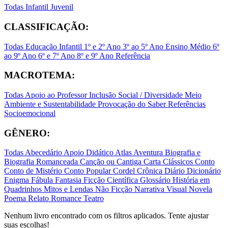
Todas
Infantil
Juvenil
CLASSIFICAÇÃO:
Todas
Educação Infantil
1º e 2º Ano
3º ao 5º Ano
Ensino Médio
6º
ao 9º Ano
6º e 7º Ano
8º e 9º Ano
Referência
MACROTEMA:
Todas
Apoio ao Professor
Inclusão Social / Diversidade
Meio
Ambiente e Sustentabilidade
Provocação do Saber
Referências
Socioemocional
GÊNERO:
Todas
Abecedário
Apoio Didático
Atlas
Aventura
Biografia e
Biografia Romanceada
Canção ou Cantiga
Carta
Clássicos
Conto
Conto de Mistério
Conto Popular
Cordel
Crônica
Diário
Dicionário
Enigma
Fábula
Fantasia
Ficção Científica
Glossário
História em
Quadrinhos
Mitos e Lendas
Não Ficção
Narrativa Visual
Novela
Poema
Relato
Romance
Teatro
Nenhum livro encontrado com os filtros aplicados. Tente ajustar
suas escolhas!