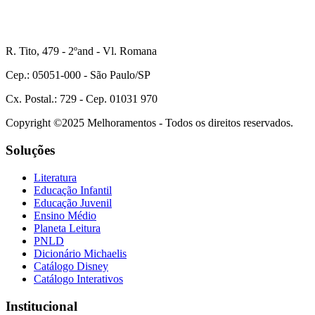
R. Tito, 479 - 2ºand - Vl. Romana
Cep.: 05051-000 - São Paulo/SP
Cx. Postal.: 729 - Cep. 01031 970
Copyright ©2025 Melhoramentos - Todos os direitos reservados.
Soluções
Literatura
Educação Infantil
Educação Juvenil
Ensino Médio
Planeta Leitura
PNLD
Dicionário Michaelis
Catálogo Disney
Catálogo Interativos
Institucional