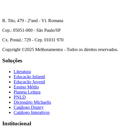
R. Tito, 479 - 2ºand - Vl. Romana
Cep.: 05051-000 - São Paulo/SP
Cx. Postal.: 729 - Cep. 01031 970
Copyright ©2025 Melhoramentos - Todos os direitos reservados.
Soluções
Literatura
Educação Infantil
Educação Juvenil
Ensino Médio
Planeta Leitura
PNLD
Dicionário Michaelis
Catálogo Disney
Catálogo Interativos
Institucional