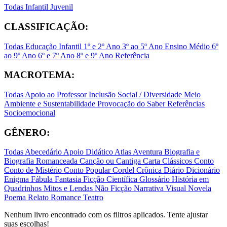
Todas
Infantil
Juvenil
CLASSIFICAÇÃO:
Todas
Educação Infantil
1º e 2º Ano
3º ao 5º Ano
Ensino Médio
6º
ao 9º Ano
6º e 7º Ano
8º e 9º Ano
Referência
MACROTEMA:
Todas
Apoio ao Professor
Inclusão Social / Diversidade
Meio
Ambiente e Sustentabilidade
Provocação do Saber
Referências
Socioemocional
GÊNERO:
Todas
Abecedário
Apoio Didático
Atlas
Aventura
Biografia e
Biografia Romanceada
Canção ou Cantiga
Carta
Clássicos
Conto
Conto de Mistério
Conto Popular
Cordel
Crônica
Diário
Dicionário
Enigma
Fábula
Fantasia
Ficção Científica
Glossário
História em
Quadrinhos
Mitos e Lendas
Não Ficção
Narrativa Visual
Novela
Poema
Relato
Romance
Teatro
Nenhum livro encontrado com os filtros aplicados. Tente ajustar
suas escolhas!